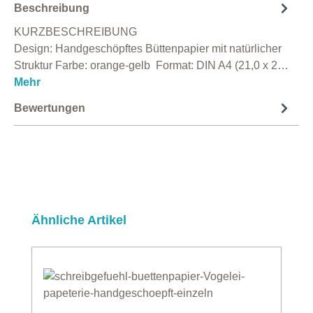
Beschreibung
KURZBESCHREIBUNG
Design: Handgeschöpftes Büttenpapier mit natürlicher
Struktur Farbe: orange-gelb Format: DIN A4 (21,0 x 2…
Mehr
Bewertungen
Produktgalerie überspringen
Ähnliche Artikel