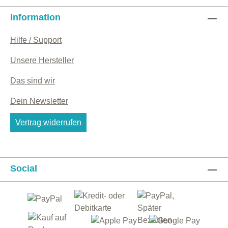
handgeschöpfte Blatt besteht aus 100 %
Papiers lässt es sich gut beschreiben.✓ Nach
unbedrucktem Altpapier und ist daher
Information
traditionellem Handwerk
strahlend weiß. Geheimnisvoll leuchten
hergestellt.✓ Einzigartige Qualität mit
Hilfe / Support
Konfetti-Streifen aus echten Geldscheinen
Büttenrand und Wasserzeichen.
heraus: Finde einen Zwanziger, einen
► Außergewöhnliche Qualität Jedes Blatt der
Unsere Hersteller
Fünfziger. Vielleicht entdeckst Du den
Papeterie-Serie "Vogel-Ei" wird vom
Schnipsel eines echten grünen 100ers? Das
Papiermacher in liebevoller Handarbeit und
Das sind wir
exklusive Musterpapier ist ein tolle
mit großer Sorgfalt angefertigt. So ist jedes
Dein Newsletter
Kombination. Der typische Büttenrand
Blatt ein Unikat!
entsteht beim Papierschöpfen und die
Vertrag widerrufen
Banknoten schillern an einigen Stellen wie
Glitzer. Das strukturierte Papier kannst Du
super für Einladungen, Urkunden oder zum
Beschreiben und Zeichnen verwenden.
Social
Übrigens: Die geschredderten Scheine, die
der Papiermacher verwendet hat, stammen
von der Deutschen Bundesbank! ► Format
DIN A4 (21,0 x 29,7 cm) ► Materialstärke
Bedingt durch die handwerkliche Herstellung