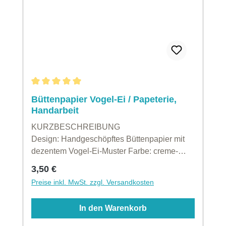
Durchschnittliche Bewertung von 5 von 5 Sternen
Büttenpapier Vogel-Ei / Papeterie,
Handarbeit
KURZBESCHREIBUNG
Design: Handgeschöpftes Büttenpapier mit
dezentem Vogel-Ei-Muster Farbe: creme-
beige mit hellbraunen Sprenkeln Format: DIN
Regulärer Preis:
3,50 €
A4 (21,0 x 29,7 cm)Inhalt: 1 Blatt ★ Unser
Preise inkl. MwSt. zzgl. Versandkosten
TippDas Büttenpapier "Vogel-Ei" wird vom
Papiermacher in traditioneller Handarbeit
In den Warenkorb
hergestellt und eignet sich hervorragend für
Einladungen, Urkunden oder als ganz