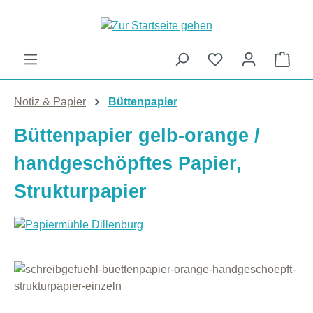
Zum Hauptinhalt springen
Ware
Notiz & Papier
Büttenpapier
Büttenpapier gelb-orange /
handgeschöpftes Papier,
Strukturpapier
Bildergalerie überspringen