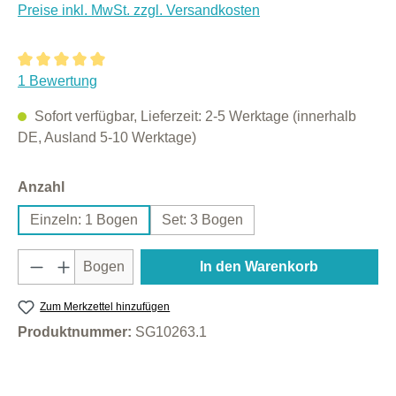
Preise inkl. MwSt. zzgl. Versandkosten
Durchschnittliche Bewertung von 5 von 5 Sternen
1 Bewertung
Sofort verfügbar, Lieferzeit: 2-5 Werktage (innerhalb
DE, Ausland 5-10 Werktage)
auswählen
Anzahl
Einzeln: 1 Bogen
Set: 3 Bogen
Produkt Anzahl: Gib den gewünschten Wert e
Bogen
In den Warenkorb
Zum Merkzettel hinzufügen
Produktnummer:
SG10263.1